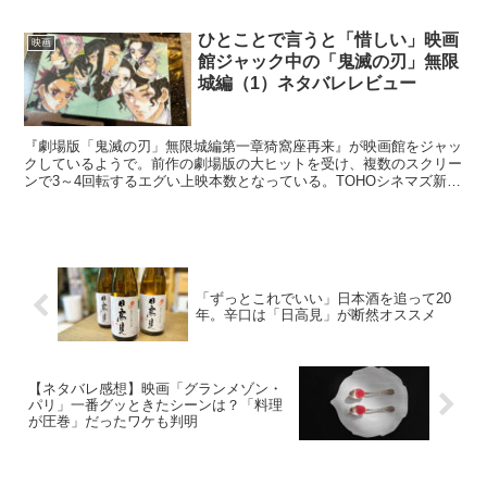
ひとことで言うと「惜しい」映画
映画
館ジャック中の「鬼滅の刃」無限
城編（1）ネタバレレビュー
『劇場版「鬼滅の刃」無限城編第一章猗窩座再来』が映画館をジャッ
クしているようで。前作の劇場版の大ヒットを受け、複数のスクリー
ンで3～4回転するエグい上映本数となっている。TOHOシネマズ新宿
では、公開初日に40回も上映したとか。スゲーな…。...
「ずっとこれでいい」日本酒を追って20
年。辛口は「日高見」が断然オススメ
【ネタバレ感想】映画「グランメゾン・
パリ」一番グッときたシーンは？「料理
が圧巻」だったワケも判明