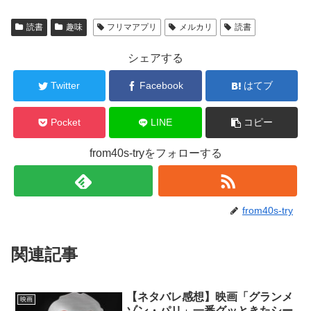
読書
趣味
フリマアプリ
メルカリ
読書
シェアする
Twitter
Facebook
はてブ
Pocket
LINE
コピー
from40s-tryをフォローする
from40s-try
関連記事
【ネタバレ感想】映画「グランメ
映画
ゾン・パリ」一番グッときたシー