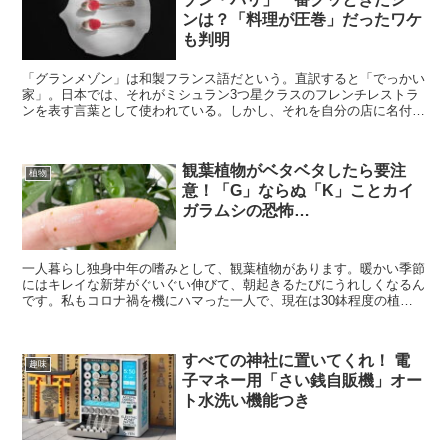
ンは？「料理が圧巻」だったワケ
も判明
「グランメゾン」は和製フランス語だという。直訳すると「でっかい
家」。日本では、それがミシュラン3つ星クラスのフレンチレストラ
ンを表す言葉として使われている。しかし、それを自分の店に名付け
るとはスゴイ話だよな…とあらためて思う。映画「グランメ...
観葉植物がベタベタしたら要注
植物
意！「G」ならぬ「K」ことカイ
ガラムシの恐怖…
一人暮らし独身中年の嗜みとして、観葉植物があります。暖かい季節
にはキレイな新芽がぐいぐい伸びて、朝起きるたびにうれしくなるん
です。私もコロナ禍を機にハマった一人で、現在は30鉢程度の植物
を育てています。とあるゲイバーのママに部屋の植物の写真...
すべての神社に置いてくれ！ 電
趣味
子マネー用「さい銭自販機」オー
ト水洗い機能つき