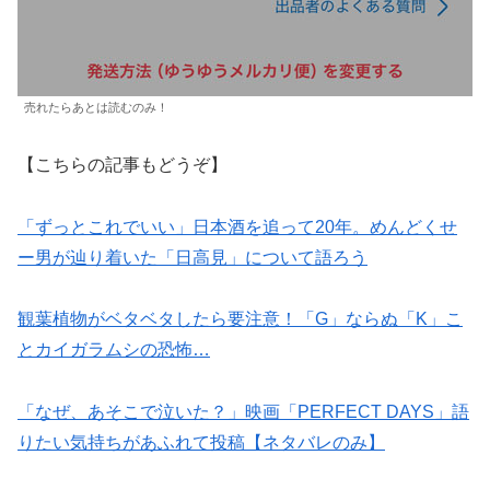
売れたらあとは読むのみ！
【こちらの記事もどうぞ】
「ずっとこれでいい」日本酒を追って20年。めんどくせ
ー男が辿り着いた「日高見」について語ろう
観葉植物がベタベタしたら要注意！「G」ならぬ「K」こ
とカイガラムシの恐怖…
「なぜ、あそこで泣いた？」映画「PERFECT DAYS」語
りたい気持ちがあふれて投稿【ネタバレのみ】