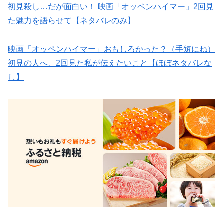
初見殺し…だが面白い！ 映画「オッペンハイマー」2回見
た魅力を語らせて【ネタバレのみ】
映画「オッペンハイマー」おもしろかった？（手短にね）
初見の人へ、2回見た私が伝えたいこと【ほぼネタバレな
し】