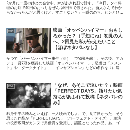
2か月に一度の姉との会食中。姉があきれ顔で話す。「今日、タイ料
理のお店で40円のおつりをぜんぶ5円玉で渡された。新人さんでわか
らなかったんだと思うけど、すごくない？」一瞬ののち、ピンとひら
めくものがあって、「じゃあ、オレの50円玉と交換して...
映画「オッペンハイマー」おもし
映画
ろかった？（手短にね）初見の人
へ、2回見た私が伝えたいこと
【ほぼネタバレなし】
かつて「バーベンハイマー事件（※）」で物議を醸し、その後、アカ
デミー賞7冠を獲得した映画「オッペンハイマー」。監督は「メメン
ト」や「ダークナイト」、「インセプション」などの名作を世に送り
出したクリストファー・ノーランだ。日本では3月29日に...
「なぜ、あそこで泣いた？」映画
映画
「PERFECT DAYS」語りたい気
持ちがあふれて投稿【ネタバレの
み】
独身中年の嗜みといえば、一人映画でしょ。で、見て良かった…そう
思えた作品が「PERFECTDAYS」（パーフェクト・デイズ）。主演
の役所広司がカンヌで男優賞を受賞し、話題となった作品。あ、ゴメ
ン、「カンヌ」っていうのはお菓子じゃなくて、カン...