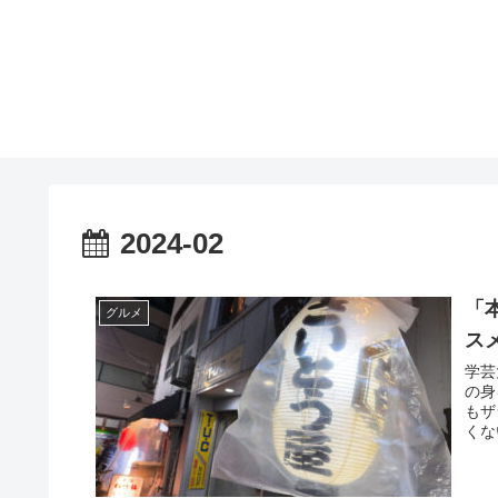
2024-02
「
グルメ
ス
学芸
の身
もザ
くな