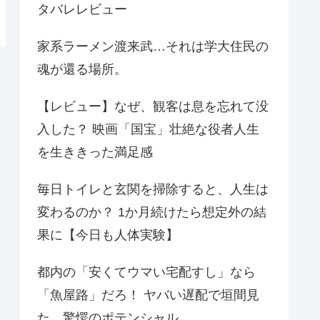
タバレレビュー
家系ラーメン渡来武…それは学大住民の
魂が還る場所。
【レビュー】なぜ、観客は息を忘れて没
入した？ 映画「国宝」壮絶な役者人生
を生ききった満足感
毎日トイレと玄関を掃除すると、人生は
変わるのか？ 1か月続けたら想定外の結
果に【今日も人体実験】
都内の「安くてウマい宅配すし」なら
「魚屋路」だろ！ ヤバい遅配で垣間見
た、驚愕のポテンシャル