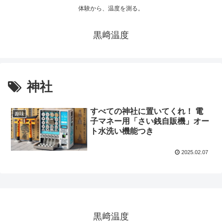
体験から、温度を測る。
黒﨑温度
神社
すべての神社に置いてくれ！ 電
趣味
子マネー用「さい銭自販機」オー
ト水洗い機能つき
2025.02.07
黒﨑温度