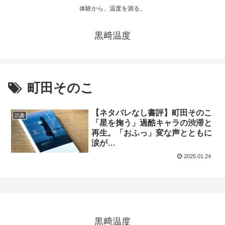
体験から、温度を測る。
黒﨑温度
町田そのこ
【ネタバレなし書評】町田そのこ
読書
「星を掬う」過酷キャラの渋滞と
再生。「おふっ」変な声とともに
涙が…
2025.01.24
黒﨑温度