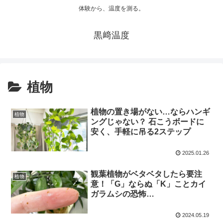
体験から、温度を測る。
黒﨑温度
植物
植物の置き場がない…ならハンギ
植物
ングじゃない？ 石こうボードに
安く、手軽に吊る2ステップ
2025.01.26
観葉植物がベタベタしたら要注
植物
意！「G」ならぬ「K」ことカイ
ガラムシの恐怖…
2024.05.19