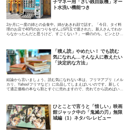
子マネー用「さい銭自販機」オー
ト水洗い機能つき
2か月に一度の姉との会食中。姉があきれ顔で話す。「今日、タイ料
理のお店で40円のおつりをぜんぶ5円玉で渡された。新人さんでわか
らなかったんだと思うけど、すごくない？」一瞬ののち、ピンとひら
めくものがあって、「じゃあ、オレの50円玉と交換して...
「積ん読」やめたい！ でも読む
読書
気になれん…そんな人に教えたい
「決定的な方法」
結論から言いましょう。読む気になれない本は、フリマアプリ（メル
カリ、Yahoo!フリマなど）に出品してしまえばいいのです。新しく
て適正価格の本なら割とすぐに売れますので、売れてから読めばい
い。「逆・転売ヤー」になりうる立場に自らを追い込むさ...
ひとことで言うと「惜しい」映画
映画
館ジャック中の「鬼滅の刃」無限
城編（1）ネタバレレビュー