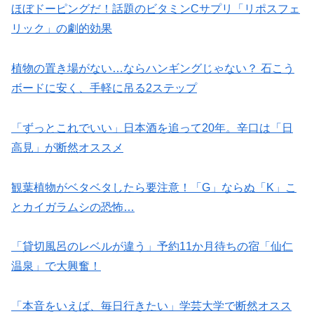
ほぼドーピングだ！話題のビタミンCサプリ「リポスフェ
リック」の劇的効果
植物の置き場がない…ならハンギングじゃない？ 石こう
ボードに安く、手軽に吊る2ステップ
「ずっとこれでいい」日本酒を追って20年。辛口は「日
高見」が断然オススメ
観葉植物がベタベタしたら要注意！「G」ならぬ「K」こ
とカイガラムシの恐怖…
「貸切風呂のレベルが違う」予約11か月待ちの宿「仙仁
温泉」で大興奮！
「本音をいえば、毎日行きたい」学芸大学で断然オスス