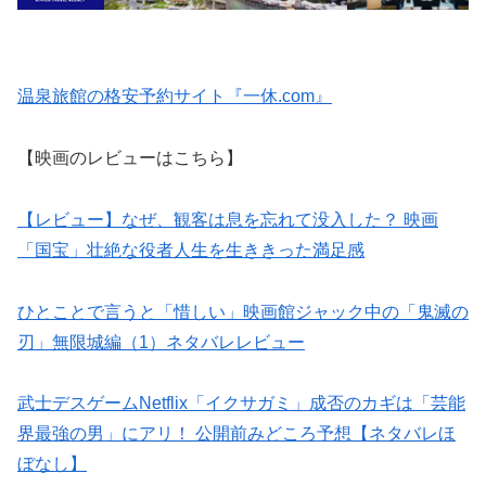
温泉旅館の格安予約サイト『一休.com』
【映画のレビューはこちら】
【レビュー】なぜ、観客は息を忘れて没入した？ 映画
「国宝」壮絶な役者人生を生ききった満足感
ひとことで言うと「惜しい」映画館ジャック中の「鬼滅の
刃」無限城編（1）ネタバレレビュー
武士デスゲームNetflix「イクサガミ」成否のカギは「芸能
界最強の男」にアリ！ 公開前みどころ予想【ネタバレほ
ぼなし】