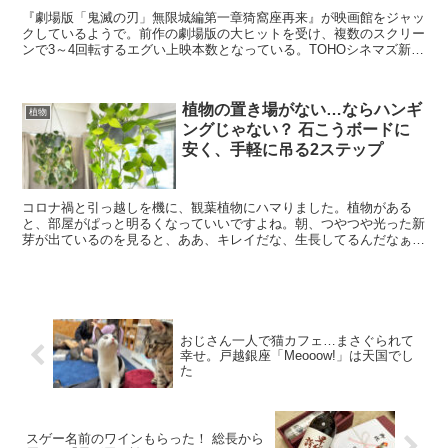
『劇場版「鬼滅の刃」無限城編第一章猗窩座再来』が映画館をジャッ
クしているようで。前作の劇場版の大ヒットを受け、複数のスクリー
ンで3～4回転するエグい上映本数となっている。TOHOシネマズ新宿
では、公開初日に40回も上映したとか。スゲーな…。...
植物の置き場がない…ならハンギ
植物
ングじゃない？ 石こうボードに
安く、手軽に吊る2ステップ
コロナ禍と引っ越しを機に、観葉植物にハマりました。植物がある
と、部屋がぱっと明るくなっていいですよね。朝、つやつや光った新
芽が出ているのを見ると、ああ、キレイだな、生長してるんだなぁ
と、うれしくてついニヤニヤします。ハンギングで置き場の悩み...
おじさん一人で猫カフェ…まさぐられて
幸せ。戸越銀座「Meooow!」は天国でし
た
スゲー名前のワインもらった！ 総長から