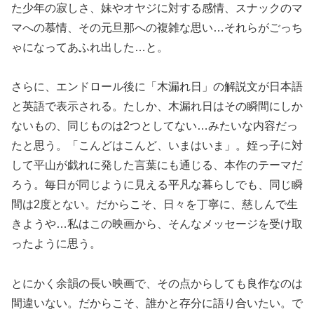
た少年の寂しさ、妹やオヤジに対する感情、スナックのマ
マへの慕情、その元旦那への複雑な思い…それらがごっち
ゃになってあふれ出した…と。
さらに、エンドロール後に「木漏れ日」の解説文が日本語
と英語で表示される。たしか、木漏れ日はその瞬間にしか
ないもの、同じものは2つとしてない…みたいな内容だっ
たと思う。「こんどはこんど、いまはいま」。姪っ子に対
して平山が戯れに発した言葉にも通じる、本作のテーマだ
ろう。毎日が同じように見える平凡な暮らしでも、同じ瞬
間は2度とない。だからこそ、日々を丁寧に、慈しんで生
きようや…私はこの映画から、そんなメッセージを受け取
ったように思う。
とにかく余韻の長い映画で、その点からしても良作なのは
間違いない。だからこそ、誰かと存分に語り合いたい。で