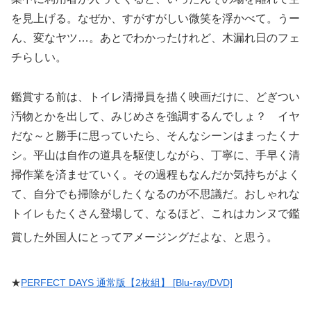
を見上げる。なぜか、すがすがしい微笑を浮かべて。うー
ん、変なヤツ…。あとでわかったけれど、木漏れ日のフェ
チらしい。
鑑賞する前は、トイレ清掃員を描く映画だけに、どぎつい
汚物とかを出して、みじめさを強調するんでしょ？ イヤ
だな～と勝手に思っていたら、そんなシーンはまったくナ
シ。平山は自作の道具を駆使しながら、丁寧に、手早く清
掃作業を済ませていく。その過程もなんだか気持ちがよく
て、自分でも掃除がしたくなるのが不思議だ。おしゃれな
トイレもたくさん登場して、なるほど、これはカンヌで鑑
賞した外国人にとってアメージングだよな、と思う。
★
PERFECT DAYS 通常版【2枚組】 [Blu-ray/DVD]