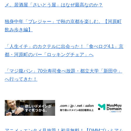
メ。居酒屋「さいとう屋」はなぜ最高なのか？
独身中年「ブレジャー」で秋の京都を楽しむ。【河原町
飲み歩き編】
「人生イチ」のカクテルに出会った！「食べログ4.1」京
都・河原町のバー「ロッキングチェア」へ
「マジ腹パン」70分寿司食べ放題・都立大学「新田中」
へ行ってきた！
アニメ・エンタメ見放題！初月無料！【DMMプレミアム