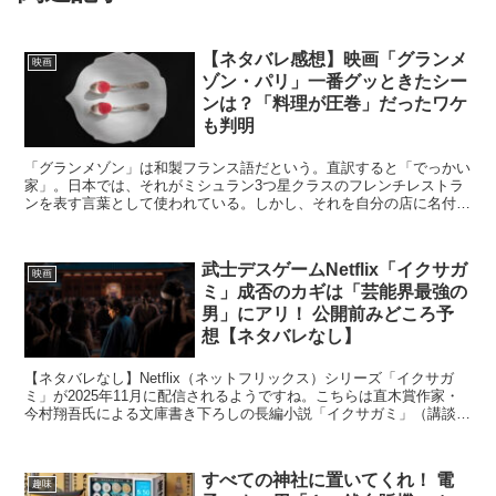
【ネタバレ感想】映画「グランメ
映画
ゾン・パリ」一番グッときたシー
ンは？「料理が圧巻」だったワケ
も判明
「グランメゾン」は和製フランス語だという。直訳すると「でっかい
家」。日本では、それがミシュラン3つ星クラスのフレンチレストラ
ンを表す言葉として使われている。しかし、それを自分の店に名付け
るとはスゴイ話だよな…とあらためて思う。映画「グランメ...
武士デスゲームNetflix「イクサガ
映画
ミ」成否のカギは「芸能界最強の
男」にアリ！ 公開前みどころ予
想【ネタバレなし】
【ネタバレなし】Netflix（ネットフリックス）シリーズ「イクサガ
ミ」が2025年11月に配信されるようですね。こちらは直木賞作家・
今村翔吾氏による文庫書き下ろしの長編小説「イクサガミ」（講談
社）を映像化する作品です。この原作小説が、とん...
すべての神社に置いてくれ！ 電
趣味