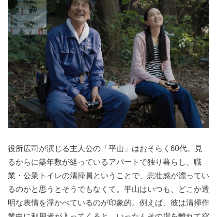
役所広司が演じる主人公の「平山」はおそらく60代。見
るからに築年数が経っているアパートで独り暮らし。職
業・公衆トイレの清掃員ということで、悲壮感が漂ってい
るのかと思うとそうでもなくて。平山はいつも、どこか透
明な表情を浮かべているのが印象的。例えば、彼は清掃作
業中に利用者が入ってくると、いったんその場を離れて空