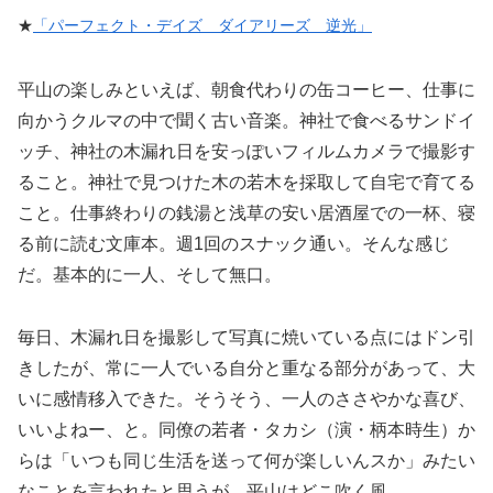
★
「パーフェクト・デイズ ダイアリーズ 逆光」
平山の楽しみといえば、朝食代わりの缶コーヒー、仕事に
向かうクルマの中で聞く古い音楽。神社で食べるサンドイ
ッチ、神社の木漏れ日を安っぽいフィルムカメラで撮影す
ること。神社で見つけた木の若木を採取して自宅で育てる
こと。仕事終わりの銭湯と浅草の安い居酒屋での一杯、寝
る前に読む文庫本。週1回のスナック通い。そんな感じ
だ。基本的に一人、そして無口。
毎日、木漏れ日を撮影して写真に焼いている点にはドン引
きしたが、常に一人でいる自分と重なる部分があって、大
いに感情移入できた。そうそう、一人のささやかな喜び、
いいよねー、と。同僚の若者・タカシ（演・柄本時生）か
らは「いつも同じ生活を送って何が楽しいんスか」みたい
なことを言われたと思うが、平山はどこ吹く風。