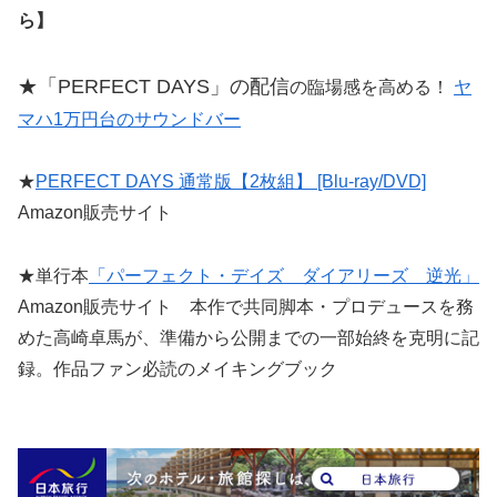
ら】
★「PERFECT DAYS」の配信
の臨場感を高める！
ヤ
マハ1万円台のサウンドバー
★
PERFECT DAYS 通常版【2枚組】 [Blu-ray/DVD]
Amazon販売サイト
★単行本
「パーフェクト・デイズ ダイアリーズ 逆光」
Amazon販売サイト 本作で共同脚本・プロデュースを務
めた高崎卓馬が、準備から公開までの一部始終を克明に記
録。作品ファン必読のメイキングブック