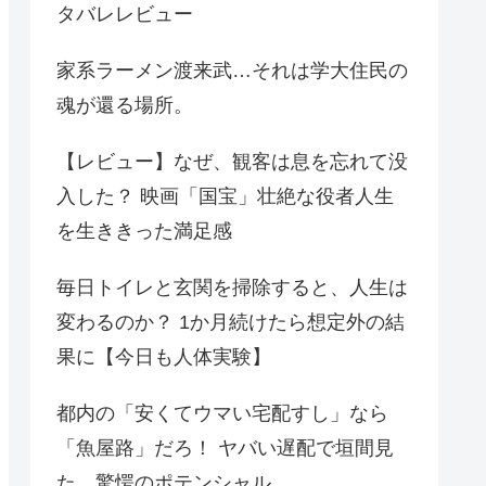
タバレレビュー
家系ラーメン渡来武…それは学大住民の
魂が還る場所。
【レビュー】なぜ、観客は息を忘れて没
入した？ 映画「国宝」壮絶な役者人生
を生ききった満足感
毎日トイレと玄関を掃除すると、人生は
変わるのか？ 1か月続けたら想定外の結
果に【今日も人体実験】
都内の「安くてウマい宅配すし」なら
「魚屋路」だろ！ ヤバい遅配で垣間見
た、驚愕のポテンシャル