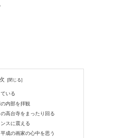
。
次
っている
門の内部を拝観
りの高台寺をまったり回る
センスに震える
て平成の画家の心中を思う