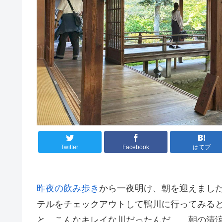
Twitter
Facebook
はてブ
昨夜の飲み歩き
から一夜明け、朝を迎えまし
テルをチェックアウトして鴨川に行ってみる
と、こんなキレイな川だったんだ…。朝の清